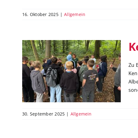
16. Oktober 2025
|
Allgemein
K
Zu 
Ken
Kennenlernwoche Klasse 7
Alb
sond
30. September 2025
|
Allgemein