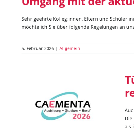
Umgang mit der aktu
Sehr geehrte Kolleg:innen, Eltern und Schüler:i
möchte ich Sie über folgende Regelungen an unse
5. Februar 2026
|
Allgemein
T
r
Türen auf – Unternehmen
Auch
rein
Die
als 