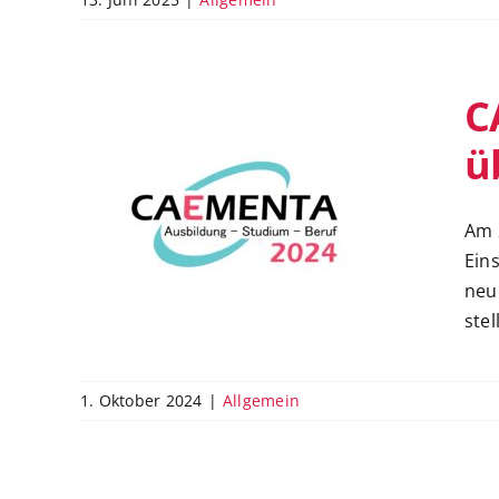
C
ü
CAEMENTA – neues
Am 
Konzept überzeugt
Ein
neu
stel
1. Oktober 2024
|
Allgemein