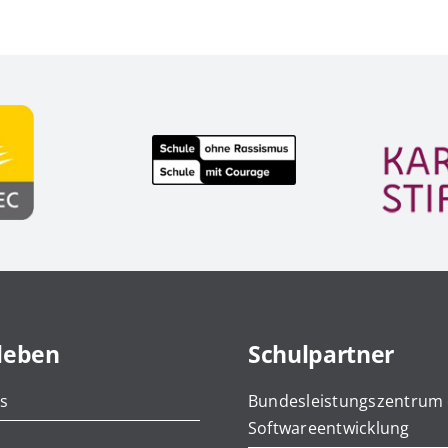
leben
Schulpartner
s
Bundesleistungszentrum
Softwareentwicklung
e