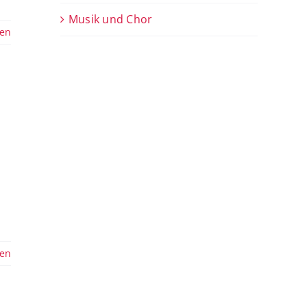
Musik und Chor
sen
sen