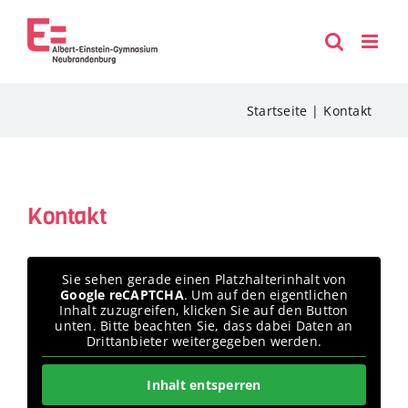
Zum
Inhalt
springen
Startseite
Kontakt
Kontakt
Sie sehen gerade einen Platzhalterinhalt von
Google reCAPTCHA
. Um auf den eigentlichen
Inhalt zuzugreifen, klicken Sie auf den Button
unten. Bitte beachten Sie, dass dabei Daten an
Drittanbieter weitergegeben werden.
Inhalt entsperren