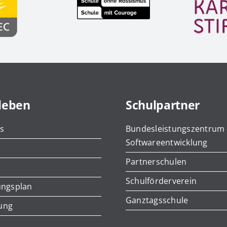
leben
Schulpartner
s
Bundesleistungszentrum
Softwareentwicklung
e
Partnerschulen
Schulförderverein
ungsplan
Ganztagsschule
ung