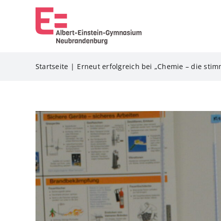
Zum
Inhalt
springen
Startseite
Erneut erfolgreich bei „Chemie – die stim
Zeige
grösseres
Bild