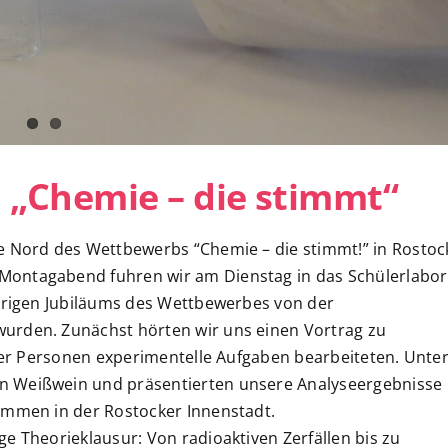
i „Chemie – die stimmt“
e Nord des Wettbewerbs “Chemie – die stimmt!” in Rostoc
Montagabend fuhren wir am Dienstag in das Schülerlabor
ährigen Jubiläums des Wettbewerbes von der
urden. Zunächst hörten wir uns einen Vortrag zu
vier Personen experimentelle Aufgaben bearbeiteten. Unte
n Weißwein und präsentierten unsere Analyseergebnisse
ammen in der Rostocker Innenstadt.
e Theorieklausur: Von radioaktiven Zerfällen bis zu