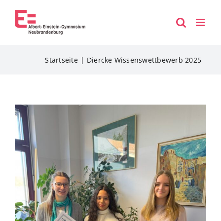
Zum
Inhalt
springen
Startseite
Diercke Wissenswettbewerb 2025
Zeige
grösseres
Bild