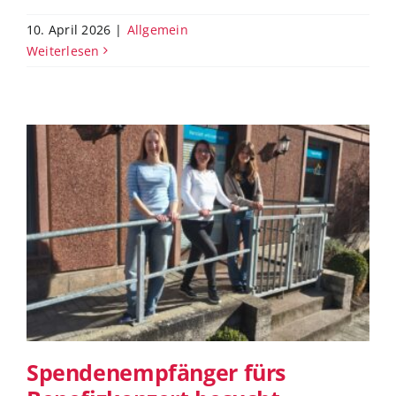
10. April 2026
|
Allgemein
Weiterlesen
Spendenempfänger fürs
Benefizkonzert besucht
Spendenempfänger fürs