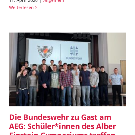
11. April 2026
|
Allgemein
Weiterlesen
Die Bundeswehr zu Gast am AEG:
Schüler*innen des Alber Einstein
Gymnasiums treffen auf die harte
Realität von Unsicherheit
Die Bundeswehr zu Gast am
AEG: Schüler*innen des Alber
Einstein Gymnasiums treffen